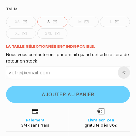
Taille
XS
S
M
L
XL
2XL
Quantité
LA TAILLE SÉLECTIONNÉE EST INDISPONIBLE.
Nous vous contacterons par e-mail quand cet article sera de
retour en stock.
AJOUTER AU PANIER
Paiement
Livraison 24h
3/4x sans frais
gratuite dès 80€