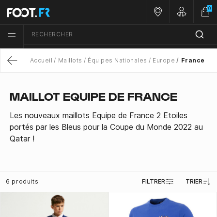
0
Nos magasins
Customer 
RECHERCHER
Menu list icon
Accueil
Maillots
Équipes Nationales
Europe
France
Return
MAILLOT EQUIPE DE FRANCE
Les nouveaux maillots Equipe de France 2 Etoiles
portés par les Bleus pour la Coupe du Monde 2022 au
Qatar !
6 produits
FILTRER
TRIER