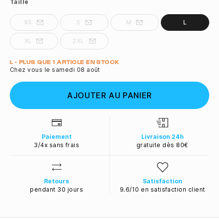
Taille
XS
S
M
L
XL
2XL
Quantité
L - PLUS QUE 1 ARTICLE EN STOCK
Chez vous le samedi 08 août
AJOUTER AU PANIER
Paiement
Livraison 24h
3/4x sans frais
gratuite dès 80€
Retours
Satisfaction
pendant 30 jours
9.6/10 en satisfaction client