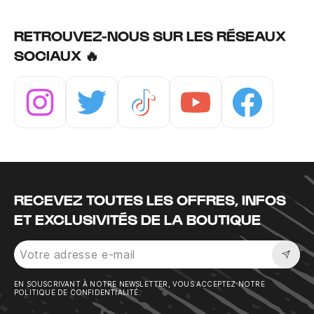
RETROUVEZ-NOUS SUR LES RÉSEAUX
SOCIAUX 🔥
Instagram
Twitter
Tiktok
Youtube
Facebook
RECEVEZ TOUTES LES OFFRES, INFOS
ET EXCLUSIVITÉS DE LA BOUTIQUE
Sousc
EN SOUSCRIVANT À NOTRE NEWSLETTER, VOUS ACCEPTEZ NOTRE
POLITIQUE DE CONFIDENTIALITÉ.