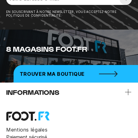
Sousc
EN SOUSCRIVANT À NOTRE NEWSLETTER, VOUS ACCEPTEZ NOTRE
POLITIQUE DE CONFIDENTIALITÉ.
8 MAGASINS FOOT.FR
TROUVER MA BOUTIQUE
INFORMATIONS
Mentions légales
Paiement sécurisé