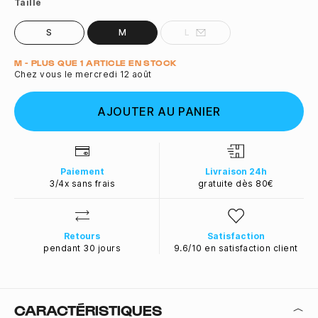
Taille
S
M
L
Quantité
M - PLUS QUE 1 ARTICLE EN STOCK
Chez vous le mercredi 12 août
AJOUTER AU PANIER
Paiement
Livraison 24h
3/4x sans frais
gratuite dès 80€
Retours
Satisfaction
pendant 30 jours
9.6/10 en satisfaction client
CARACTÉRISTIQUES