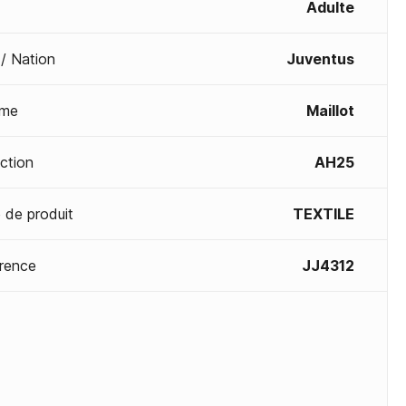
Adulte
 / Nation
Juventus
me
Maillot
ection
AH25
 de produit
TEXTILE
rence
JJ4312