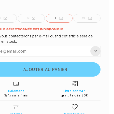
S
M
L
XL
ité
ILLE SÉLECTIONNÉE EST INDISPONIBLE.
vous contacterons par e-mail quand cet article sera de
r en stock.
AJOUTER AU PANIER
Paiement
Livraison 24h
3/4x sans frais
gratuite dès 80€