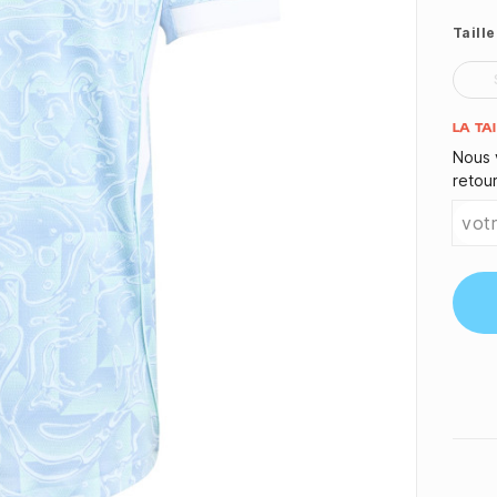
Taille
Quant
LA TA
Nous 
retou