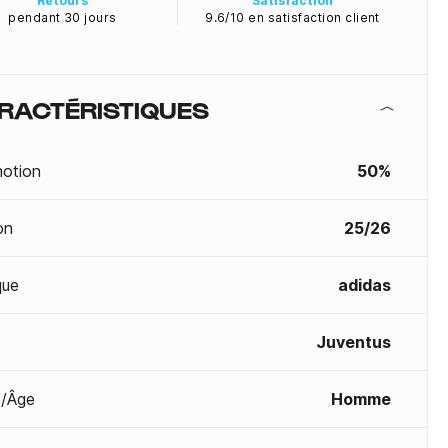
Retours
Satisfaction
pendant 30 jours
9.6/10 en satisfaction client
RACTÉRISTIQUES
otion
50%
on
25/26
que
adidas
Juventus
/Âge
Homme