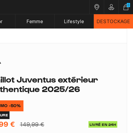
0
Nos magasins
Customer A
or
Femme
Lifestyle
DESTOCKAGE
illot Juventus extérieur
thentique 2025/26
MO -50%
TURE
99 €
149,99 €
LIVRÉ EN 24H