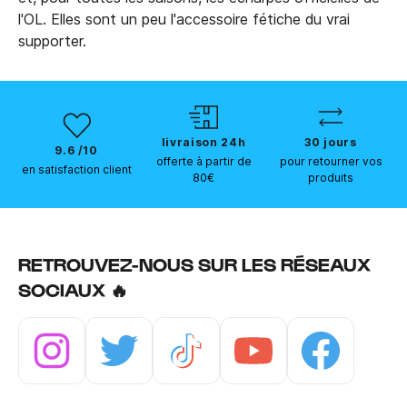
l'OL. Elles sont un peu l'accessoire fétiche du vrai
supporter.
livraison 24h
30 jours
9.6 /10
offerte à partir de
pour retourner vos
en satisfaction client
80€
produits
RETROUVEZ-NOUS SUR LES RÉSEAUX
SOCIAUX 🔥
Instagram
Twitter
Tiktok
Youtube
Facebook