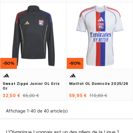
-50%
-50%
Sweat Zippé Junior OL Gris
Maillot OL Domicile 2025/26
Or
32,50 €
65,00 €
59,95 €
119,89 €
Affichage 1-40 de 40 article(s)
L'Olympique Lyonnais est un des piliers de la Ligue 1.