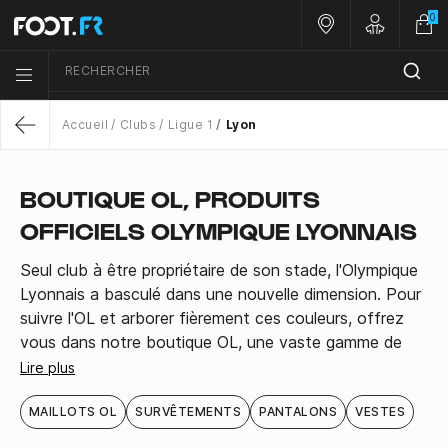
0
Nos magasins
Customer 
RECHERCHER
Menu list icon
Accueil
Clubs
Ligue 1
Lyon
Return
BOUTIQUE OL, PRODUITS
OFFICIELS OLYMPIQUE LYONNAIS
Seul club à être propriétaire de son stade, l'Olympique
Lyonnais a basculé dans une nouvelle dimension. Pour
suivre l'OL et arborer fièrement ces couleurs, offrez
vous dans notre boutique OL, une vaste gamme de
produits officiels : survêtements, casquettes,
Lire plus
écharpes, coupe vent, vestes et bien sur les nouveaux
maillots officiels de l'OL.
MAILLOTS OL
SURVÊTEMENTS
PANTALONS
VESTES