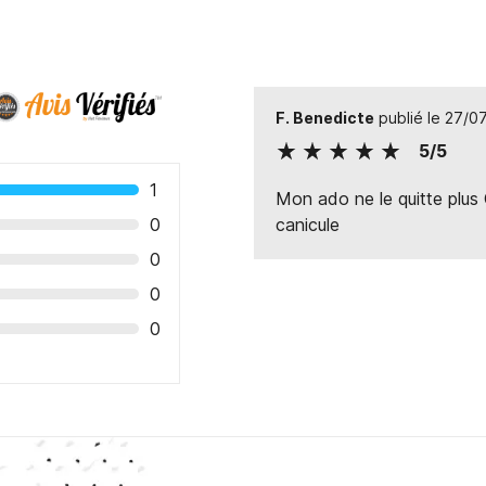
F. Benedicte
publié le 27/0
5/5
1
Mon ado ne le quitte plus 
0
canicule
0
0
0