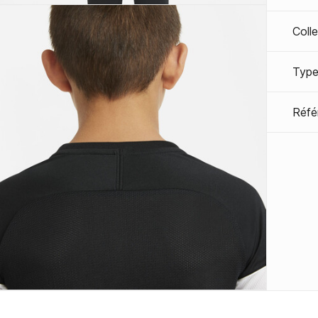
Coll
Type
Réfé