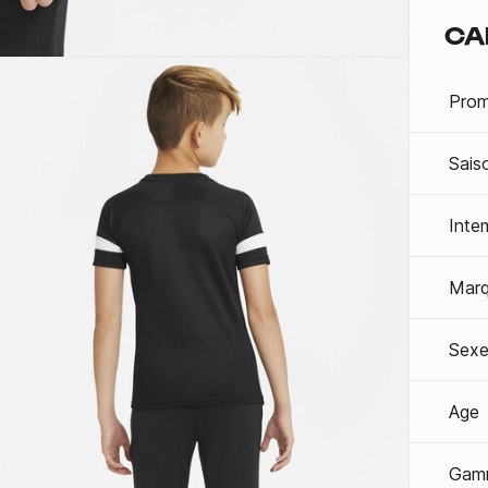
CA
Prom
Sais
Inte
Mar
Sexe
Age
Gam