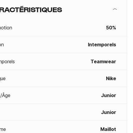
RACTÉRISTIQUES
otion
50%
on
Intemporels
mporels
Teamwear
que
Nike
/Âge
Junior
Junior
me
Maillot