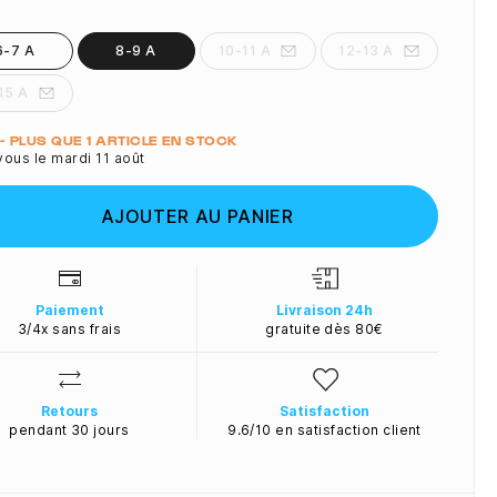
6-7 A
8-9 A
10-11 A
12-13 A
15 A
ité
 - PLUS QUE 1 ARTICLE EN STOCK
ous le mardi 11 août
AJOUTER AU PANIER
Paiement
Livraison 24h
3/4x sans frais
gratuite dès 80€
Retours
Satisfaction
pendant 30 jours
9.6/10 en satisfaction client