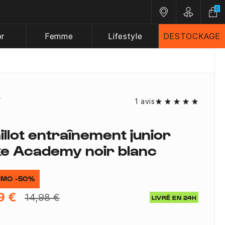
0
Nos magasins
Customer A
or
Femme
Lifestyle
DESTOCKAGE
1 avis
illot entraînement junior
ke Academy noir blanc
MO -50%
9 €
14,98 €
LIVRÉ EN 24H