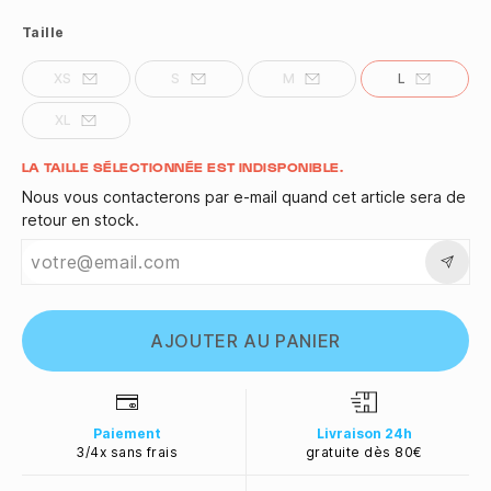
Taille
XS
S
M
L
XL
Quantité
LA TAILLE SÉLECTIONNÉE EST INDISPONIBLE.
Nous vous contacterons par e-mail quand cet article sera de
retour en stock.
AJOUTER AU PANIER
Paiement
Livraison 24h
3/4x sans frais
gratuite dès 80€