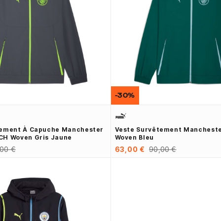
-30%
tement À Capuche Manchester
Veste Survêtement Mancheste
CH Woven Gris Jaune
Woven Bleu
,00 €
63,00 €
90,00 €