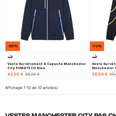
-50%
-70%
Veste Survêtement À Capuche Manchester
Veste Survê
City PUMATECH Bleu
Manchester C
42,50 €
85,00 €
28,50 €
95,
Affichage 1-10 de 10 article(s)
VESTES MANCHESTER CITY PAS C