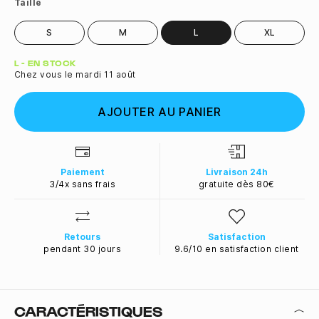
Taille
S
M
L
XL
Quantité
L - EN STOCK
Chez vous le mardi 11 août
AJOUTER AU PANIER
Paiement
Livraison 24h
3/4x sans frais
gratuite dès 80€
Retours
Satisfaction
pendant 30 jours
9.6/10 en satisfaction client
CARACTÉRISTIQUES