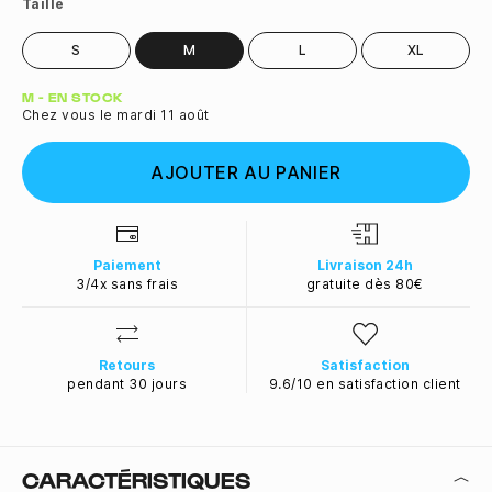
Taille
S
M
L
XL
Quantité
M - EN STOCK
Chez vous le mardi 11 août
AJOUTER AU PANIER
Paiement
Livraison 24h
3/4x sans frais
gratuite dès 80€
Retours
Satisfaction
pendant 30 jours
9.6/10 en satisfaction client
CARACTÉRISTIQUES