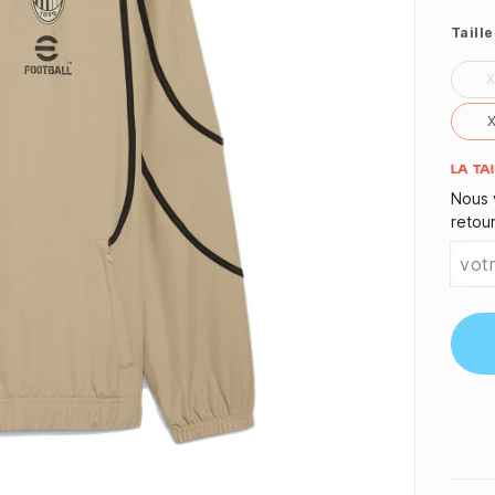
Taille
Quant
LA TA
Nous 
retou