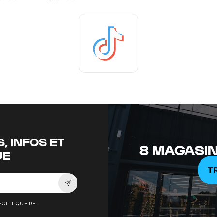
Tiktok
, INFOS ET
8 MAGASIN
UE
T
Souscrire à la newsletter
POLITIQUE DE