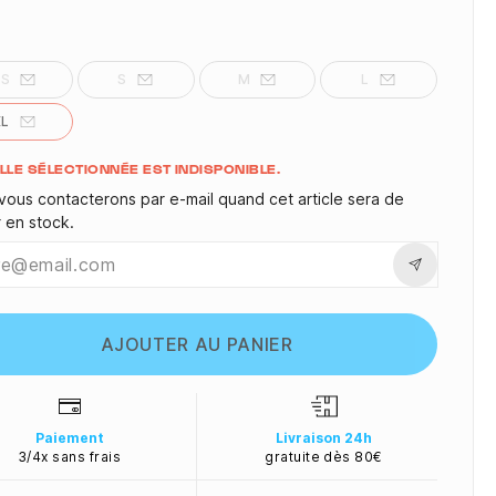
XS
S
M
L
XL
ité
ILLE SÉLECTIONNÉE EST INDISPONIBLE.
vous contacterons par e-mail quand cet article sera de
r en stock.
AJOUTER AU PANIER
Paiement
Livraison 24h
3/4x sans frais
gratuite dès 80€