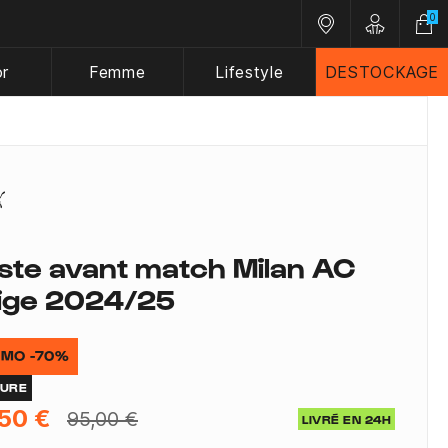
0
Nos magasins
Customer A
or
Femme
Lifestyle
DESTOCKAGE
ste avant match Milan AC
ige 2024/25
MO -70%
TURE
50 €
95,00 €
LIVRÉ EN 24H