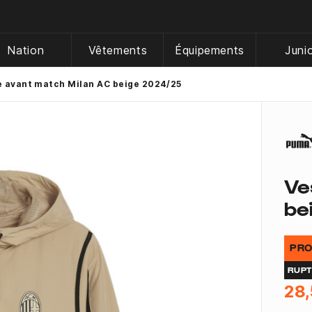
Nation
Vêtements
Équipements
Juni
e avant match Milan AC beige 2024/25
Ve
be
PRO
RUP
28,