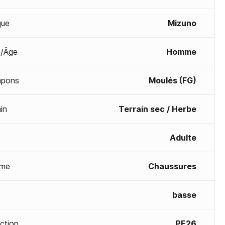
que
Mizuno
/Âge
Homme
mpons
Moulés (FG)
in
Terrain sec / Herbe
Adulte
me
Chaussures
e
basse
ection
PE26