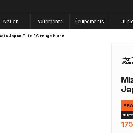
Nation
Vêtements
Équipements
Juni
Beta Japan Elite FG rouge blanc
Mi
Ja
PRO
RUP
175