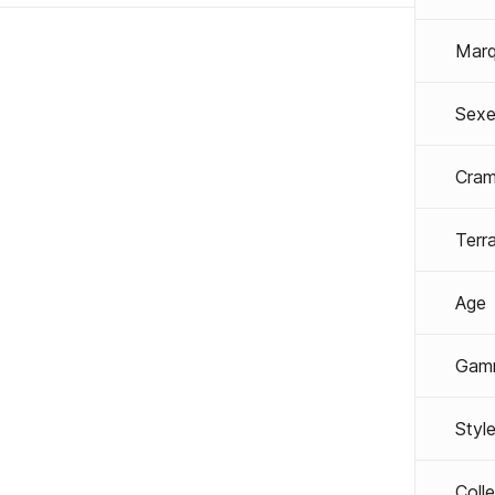
Mar
Sexe
Cra
Terra
Age
Gam
Styl
Coll