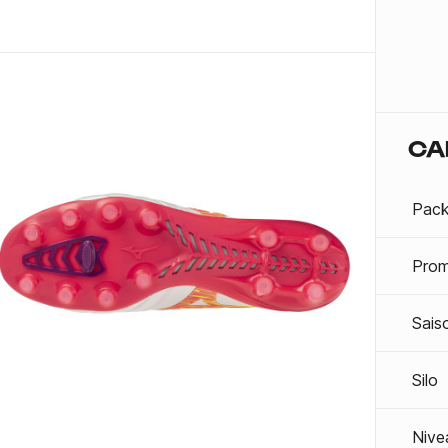
CA
Pac
Prom
Sais
Silo
Nive