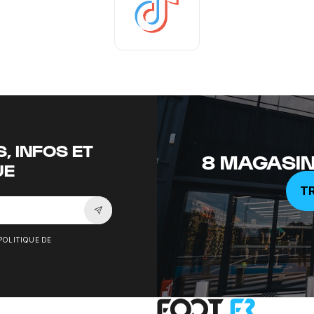
Tiktok
, INFOS ET
8 MAGASIN
UE
T
Souscrire à la newsletter
POLITIQUE DE