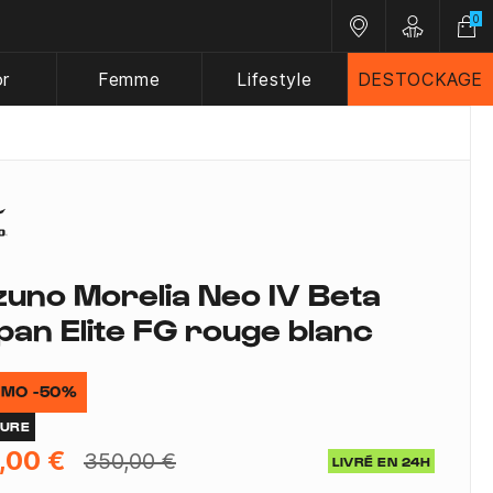
0
Nos magasins
Customer A
or
Femme
Lifestyle
DESTOCKAGE
zuno Morelia Neo IV Beta
pan Elite FG rouge blanc
MO -50%
TURE
,00 €
350,00 €
LIVRÉ EN 24H