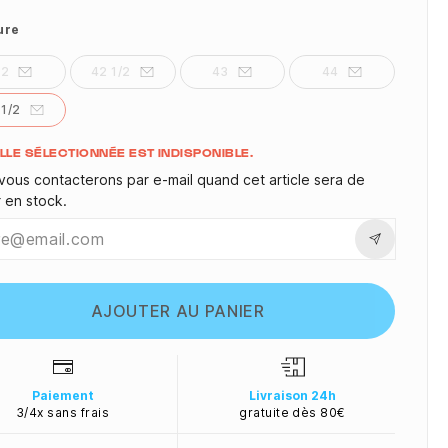
ure
42
42 1/2
43
44
 1/2
ité
ILLE SÉLECTIONNÉE EST INDISPONIBLE.
vous contacterons par e-mail quand cet article sera de
r en stock.
AJOUTER AU PANIER
Paiement
Livraison 24h
3/4x sans frais
gratuite dès 80€