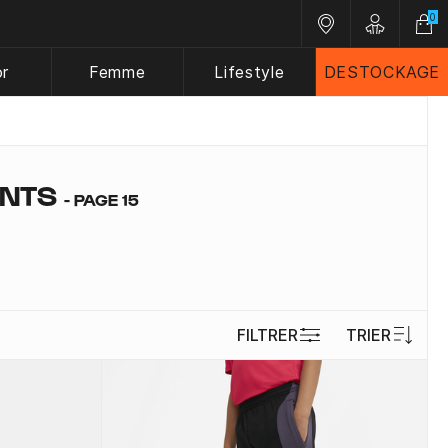
0
Nos magasins
Customer 
or
Femme
Lifestyle
DESTOCKAGE
ENTS
- PAGE 15
FILTRER
TRIER