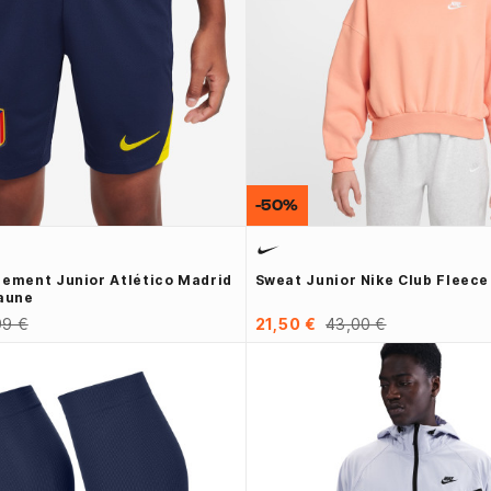
-50%
nement Junior Atlético Madrid
Sweat Junior Nike Club Fleec
Jaune
99 €
21,50 €
43,00 €