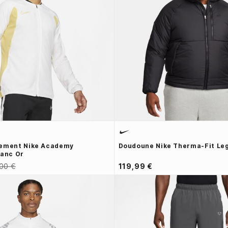
tement Nike Academy
Doudoune Nike Therma-Fit Leg
lanc Or
00 €
119,99 €