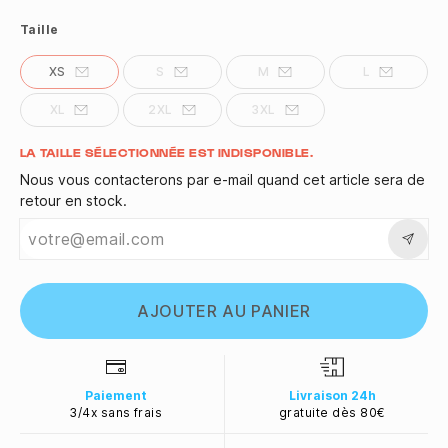
Taille
XS
S
M
L
XL
2XL
3XL
Quantité
LA TAILLE SÉLECTIONNÉE EST INDISPONIBLE.
Nous vous contacterons par e-mail quand cet article sera de
retour en stock.
AJOUTER AU PANIER
Paiement
Livraison 24h
3/4x sans frais
gratuite dès 80€