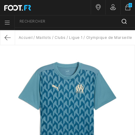
0
Nos magasins
Customer A
RECHERCHER
Menu list icon
Accueil
Maillots
Clubs
Ligue 1
Olympique de Marseille
Return