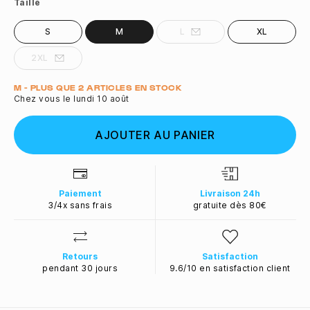
Taille
S
M
L
XL
2XL
Quantité
M - PLUS QUE 2 ARTICLES EN STOCK
Chez vous le lundi 10 août
AJOUTER AU PANIER
Paiement
Livraison 24h
3/4x sans frais
gratuite dès 80€
Retours
Satisfaction
pendant 30 jours
9.6/10 en satisfaction client