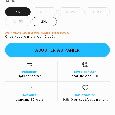
Taille
XS
S
M
L
XL
2XL
Quantité
XS - PLUS QUE 2 ARTICLES EN STOCK
Chez vous le mercredi 12 août
AJOUTER AU PANIER
Paiement
Livraison 24h
3/4x sans frais
gratuite dès 80€
Retours
Satisfaction
pendant 30 jours
9.6/10 en satisfaction client