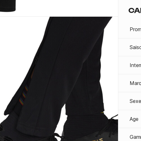
CA
Prom
Sais
Inte
Mar
Sexe
Age
Gam