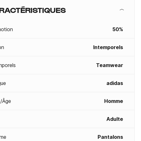
RACTÉRISTIQUES
otion
50%
on
Intemporels
mporels
Teamwear
que
adidas
/Âge
Homme
Adulte
me
Pantalons