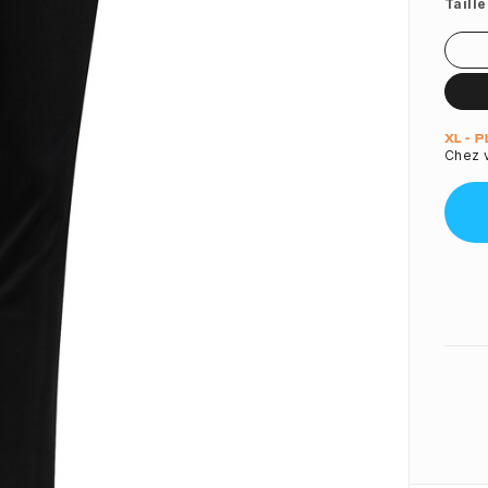
Taille
Quant
XL - 
Chez v