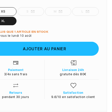
XS
S
M
L
XL
ité
PLUS QUE 1 ARTICLE EN STOCK
ous le lundi 10 août
AJOUTER AU PANIER
Paiement
Livraison 24h
3/4x sans frais
gratuite dès 80€
Retours
Satisfaction
pendant 30 jours
9.6/10 en satisfaction client