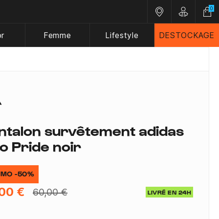
0
Nos magasins
Customer A
or
Femme
Lifestyle
DESTOCKAGE
ntalon survêtement adidas
ro Pride noir
MO -50%
00 €
60,00 €
LIVRÉ EN 24H