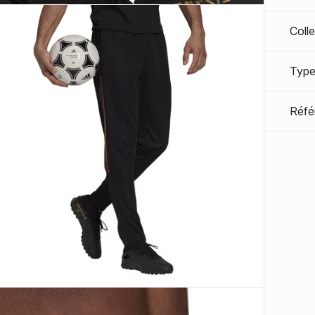
Coll
Type
Réfé