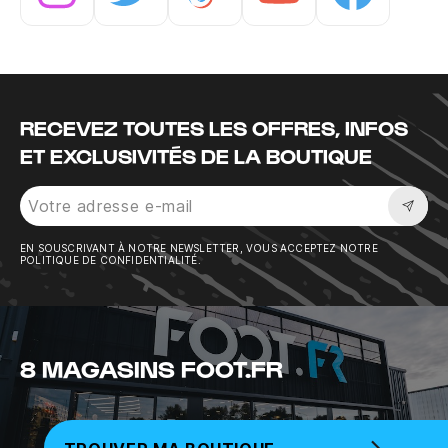
Instagram
Twitter
Tiktok
Youtube
Facebook
RECEVEZ TOUTES LES OFFRES, INFOS
ET EXCLUSIVITÉS DE LA BOUTIQUE
Sousc
EN SOUSCRIVANT À NOTRE NEWSLETTER, VOUS ACCEPTEZ NOTRE
POLITIQUE DE CONFIDENTIALITÉ.
8 MAGASINS FOOT.FR