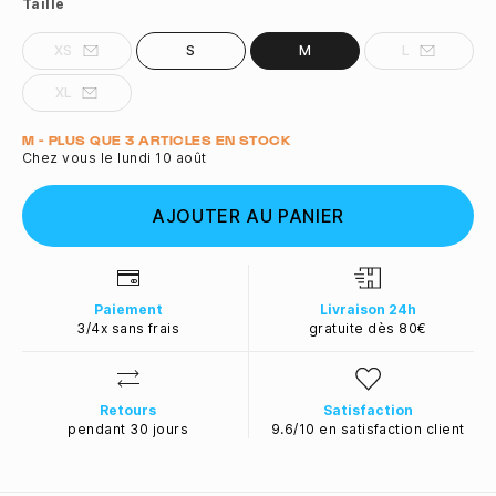
Taille
XS
S
M
L
XL
Quantité
M - PLUS QUE 3 ARTICLES EN STOCK
Chez vous le lundi 10 août
AJOUTER AU PANIER
Paiement
Livraison 24h
3/4x sans frais
gratuite dès 80€
Retours
Satisfaction
pendant 30 jours
9.6/10 en satisfaction client