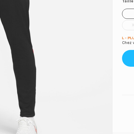
Taille
Quant
L - P
Chez 