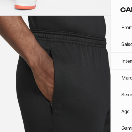
CA
Prom
Sais
Inte
Mar
Sexe
Age
Gam