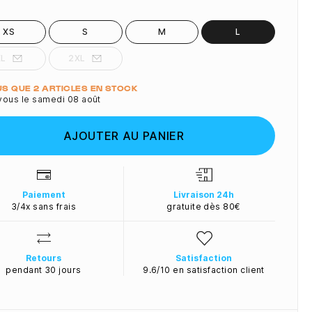
XS
S
M
L
XL
2XL
ité
LUS QUE 2 ARTICLES EN STOCK
vous le samedi 08 août
AJOUTER AU PANIER
Paiement
Livraison 24h
3/4x sans frais
gratuite dès 80€
Retours
Satisfaction
pendant 30 jours
9.6/10 en satisfaction client