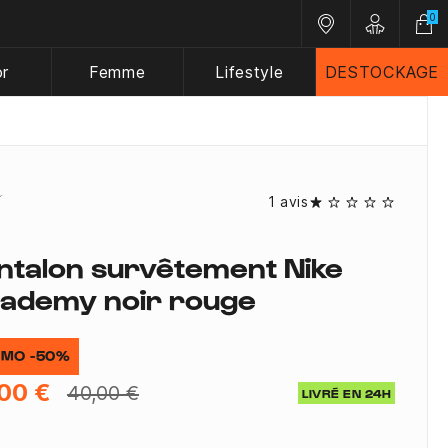
0
Nos magasins
Customer A
or
Femme
Lifestyle
DESTOCKAGE
1 avis
ntalon survêtement Nike
ademy noir rouge
MO -50%
00 €
40,00 €
LIVRÉ EN 24H