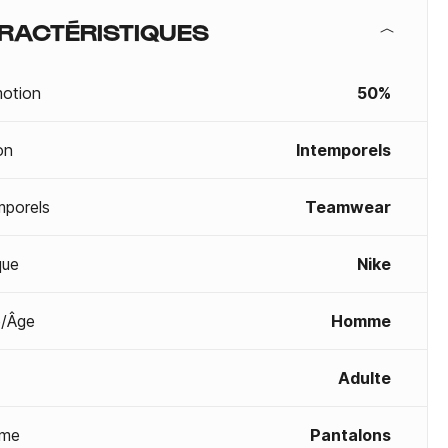
RACTÉRISTIQUES
otion
50%
on
Intemporels
mporels
Teamwear
que
Nike
/Âge
Homme
Adulte
me
Pantalons