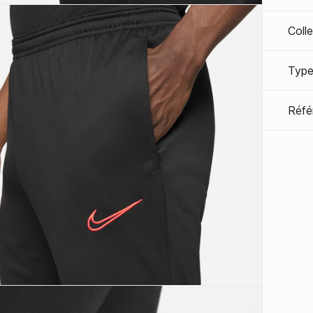
Coll
Type
Réfé