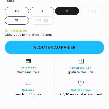
Taille
XS
S
M
L
XL
2XL
Quantité
M - EN STOCK
Chez vous le mercredi 12 août
AJOUTER AU PANIER
Paiement
Livraison 24h
3/4x sans frais
gratuite dès 80€
Retours
Satisfaction
pendant 30 jours
9.6/10 en satisfaction client