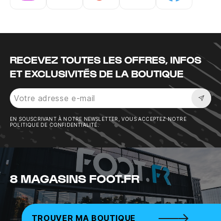
Instagram
Twitter
Tiktok
Youtube
Facebook
RECEVEZ TOUTES LES OFFRES, INFOS
ET EXCLUSIVITÉS DE LA BOUTIQUE
Sousc
EN SOUSCRIVANT À NOTRE NEWSLETTER, VOUS ACCEPTEZ NOTRE
POLITIQUE DE CONFIDENTIALITÉ.
8 MAGASINS FOOT.FR
TROUVER MA BOUTIQUE