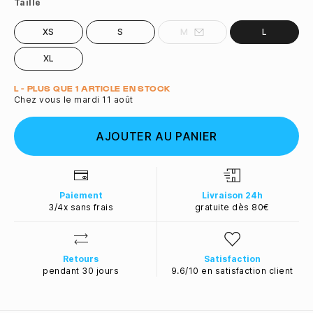
Taille
XS
S
M
L
XL
Quantité
L - PLUS QUE 1 ARTICLE EN STOCK
Chez vous le mardi 11 août
AJOUTER AU PANIER
Paiement
Livraison 24h
3/4x sans frais
gratuite dès 80€
Retours
Satisfaction
pendant 30 jours
9.6/10 en satisfaction client