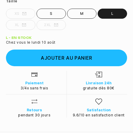
Taille
XS
S
M
L
XL
2XL
Quantité
L - EN STOCK
Chez vous le lundi 10 août
AJOUTER AU PANIER
Paiement
Livraison 24h
3/4x sans frais
gratuite dès 80€
Retours
Satisfaction
pendant 30 jours
9.6/10 en satisfaction client