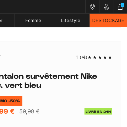
0
Nos magasins
Customer A
or
Femme
Lifestyle
DESTOCKAGE
1 avis
ntalon survêtement Nike
. vert bleu
MO -50%
99 €
59,98 €
LIVRÉ EN 24H