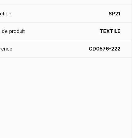
ection
SP21
 de produit
TEXTILE
rence
CD0576-222