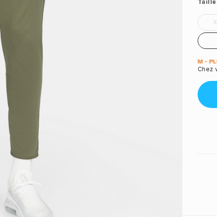
Taille
Quant
M - P
Chez v