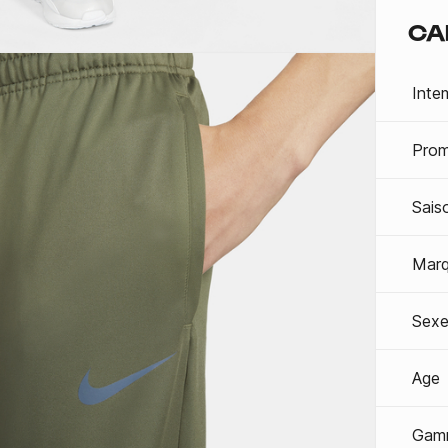
CA
Inte
Prom
Sais
Mar
Sexe
Age
Gam