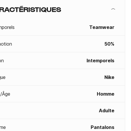
RACTÉRISTIQUES
mporels
Teamwear
otion
50%
on
Intemporels
que
Nike
/Âge
Homme
Adulte
me
Pantalons