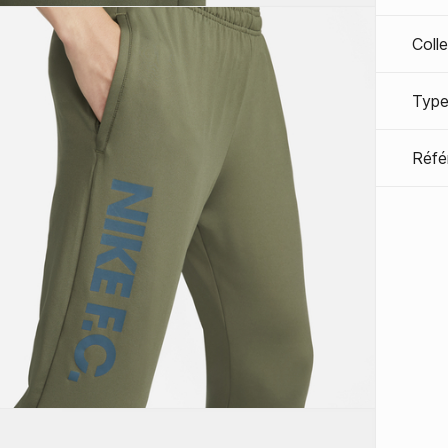
Coll
Type
Réfé