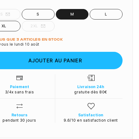
XS
S
M
L
XL
2XL
ité
LUS QUE 3 ARTICLES EN STOCK
ous le lundi 10 août
AJOUTER AU PANIER
Paiement
Livraison 24h
3/4x sans frais
gratuite dès 80€
Retours
Satisfaction
pendant 30 jours
9.6/10 en satisfaction client