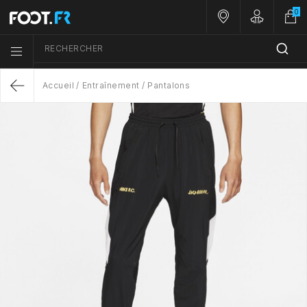
0
Nos magasins
Customer A
RECHERCHER
Menu list icon
Accueil
Entraînement
Pantalons
Return