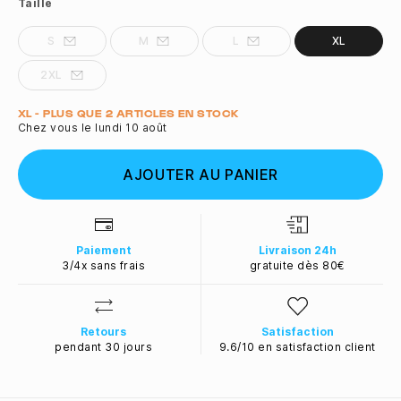
Taille
S
M
L
XL
2XL
Quantité
XL - PLUS QUE 2 ARTICLES EN STOCK
Chez vous le lundi 10 août
AJOUTER AU PANIER
Paiement
Livraison 24h
3/4x sans frais
gratuite dès 80€
Retours
Satisfaction
pendant 30 jours
9.6/10 en satisfaction client