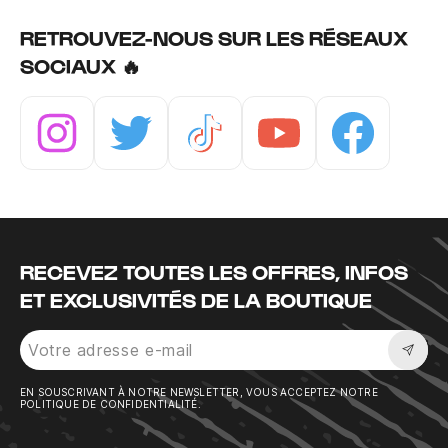
RETROUVEZ-NOUS SUR LES RÉSEAUX
SOCIAUX 🔥
Instagram
Twitter
Tiktok
Youtube
Facebook
RECEVEZ TOUTES LES OFFRES, INFOS
ET EXCLUSIVITÉS DE LA BOUTIQUE
Sousc
EN SOUSCRIVANT À NOTRE NEWSLETTER, VOUS ACCEPTEZ NOTRE
POLITIQUE DE CONFIDENTIALITÉ.