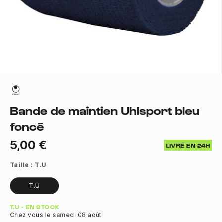
Bande de maintien Uhlsport bleu
foncé
5,00 €
LIVRÉ EN 24H
Taille :
T.U
T.U
Quantité
T.U - EN STOCK
Chez vous le samedi 08 août