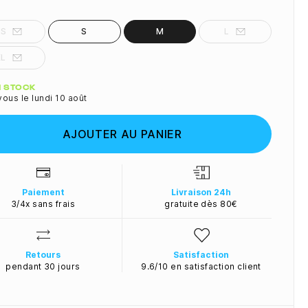
XS
S
M
L
XL
ité
N STOCK
ous le lundi 10 août
AJOUTER AU PANIER
Paiement
Livraison 24h
3/4x sans frais
gratuite dès 80€
Retours
Satisfaction
pendant 30 jours
9.6/10 en satisfaction client