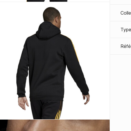
Coll
Type
Réfé