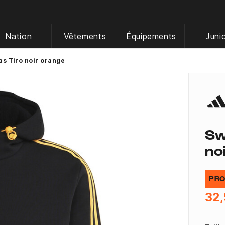
Nation
Vêtements
Équipements
Juni
s Tiro noir orange
Sw
no
PRO
32,