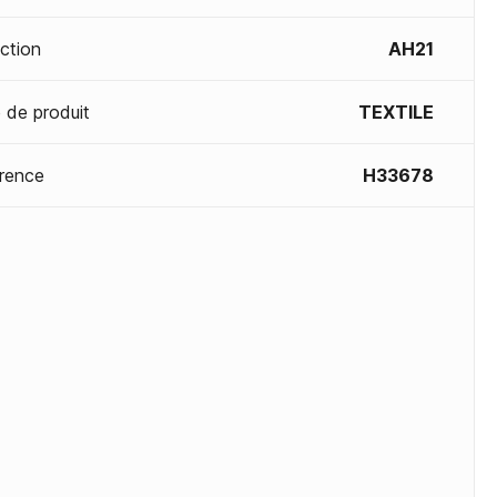
ection
AH21
 de produit
TEXTILE
rence
H33678