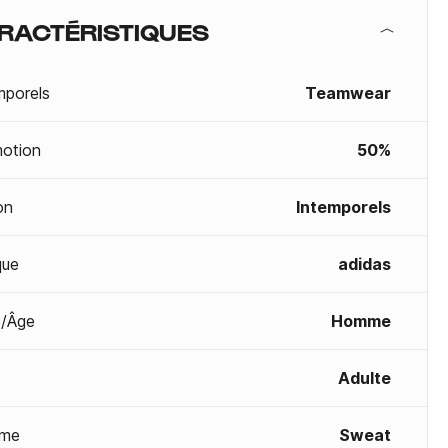
RACTÉRISTIQUES
mporels
Teamwear
otion
50%
on
Intemporels
que
adidas
/Âge
Homme
Adulte
me
Sweat