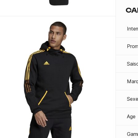
CA
Inte
Prom
Sais
Mar
Sexe
Age
Gam