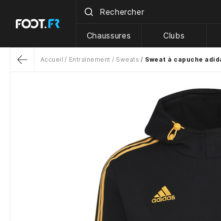
Chaussures
Clubs
Accueil
Entraînement
Sweats
Sweat à capuche adida
Return