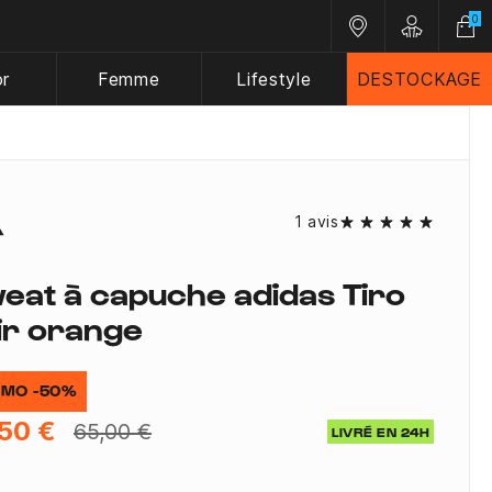
0
Nos magasins
Customer A
or
Femme
Lifestyle
DESTOCKAGE
1 avis
eat à capuche adidas Tiro
ir orange
MO -50%
50 €
65,00 €
LIVRÉ EN 24H