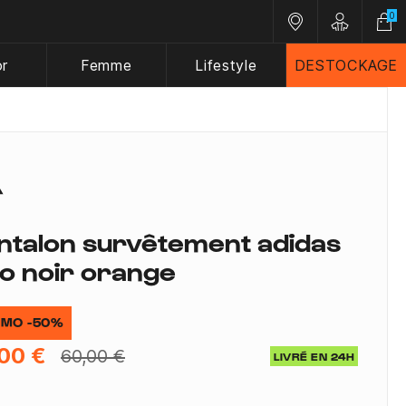
0
Nos magasins
Customer A
or
Femme
Lifestyle
DESTOCKAGE
ntalon survêtement adidas
ro noir orange
MO -50%
00 €
60,00 €
LIVRÉ EN 24H