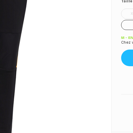
Taille
Quant
M - E
Chez v