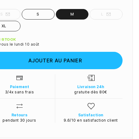
XS
S
M
L
XL
ité
N STOCK
ous le lundi 10 août
AJOUTER AU PANIER
Paiement
Livraison 24h
3/4x sans frais
gratuite dès 80€
Retours
Satisfaction
pendant 30 jours
9.6/10 en satisfaction client