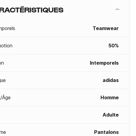
RACTÉRISTIQUES
mporels
Teamwear
otion
50%
on
Intemporels
que
adidas
/Âge
Homme
Adulte
me
Pantalons