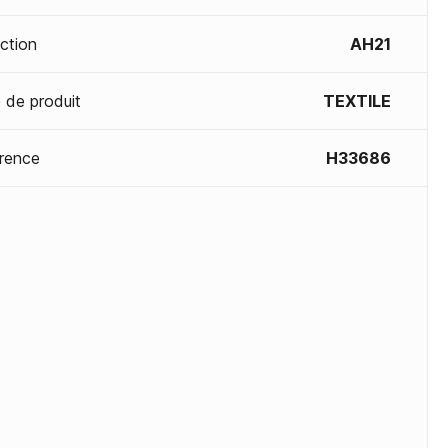
ection
AH21
 de produit
TEXTILE
rence
H33686