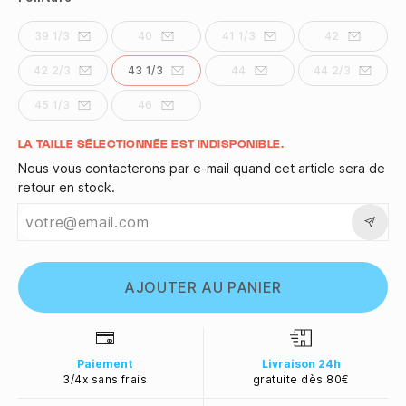
39 1/3
40
41 1/3
42
42 2/3
43 1/3
44
44 2/3
45 1/3
46
Quantité
LA TAILLE SÉLECTIONNÉE EST INDISPONIBLE.
Nous vous contacterons par e-mail quand cet article sera de
retour en stock.
AJOUTER AU PANIER
Paiement
Livraison 24h
3/4x sans frais
gratuite dès 80€