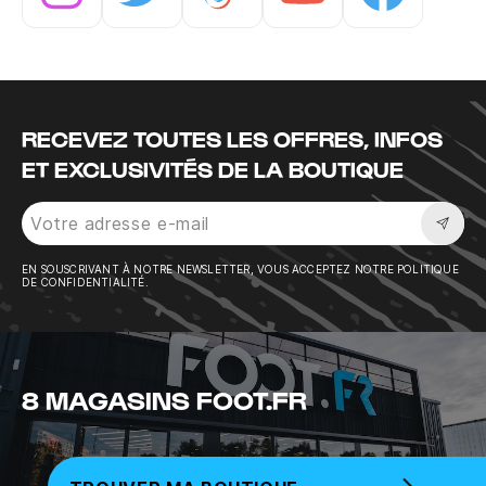
Instagram
Twitter
Tiktok
Youtube
Facebook
RECEVEZ TOUTES LES OFFRES, INFOS
ET EXCLUSIVITÉS DE LA BOUTIQUE
Sousc
EN SOUSCRIVANT À NOTRE NEWSLETTER, VOUS ACCEPTEZ NOTRE POLITIQUE
DE CONFIDENTIALITÉ.
8 MAGASINS FOOT.FR