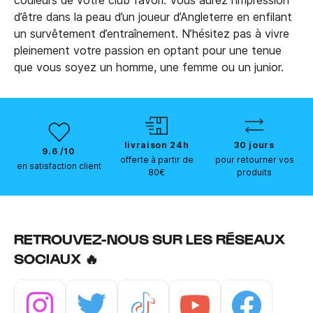
couleurs de votre club favori. Vous aurez l’impression
d’être dans la peau d’un joueur d’Angleterre en enfilant
un survêtement d’entraînement. N’hésitez pas à vivre
pleinement votre passion en optant pour une tenue
que vous soyez un homme, une femme ou un junior.
livraison 24h
30 jours
9.6 /10
offerte à partir de
pour retourner vos
en satisfaction client
80€
produits
RETROUVEZ-NOUS SUR LES RÉSEAUX
SOCIAUX 🔥