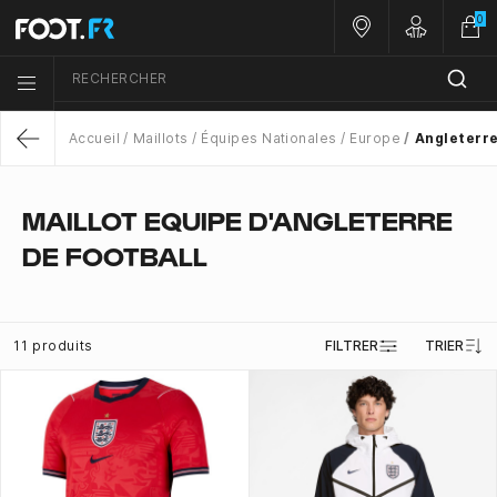
0
Nos magasins
Customer 
RECHERCHER
Menu list icon
Accueil
Maillots
Équipes Nationales
Europe
Angleterr
Return
MAILLOT EQUIPE D'ANGLETERRE
DE FOOTBALL
11 produits
FILTRER
TRIER