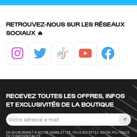
RETROUVEZ-NOUS SUR LES RÉSEAUX
SOCIAUX 🔥
Instagram
Twitter
Tiktok
Youtube
Facebook
RECEVEZ TOUTES LES OFFRES, INFOS
ET EXCLUSIVITÉS DE LA BOUTIQUE
Sousc
EN SOUSCRIVANT À NOTRE NEWSLETTER, VOUS ACCEPTEZ NOTRE POLITIQUE
DE CONFIDENTIALITÉ.