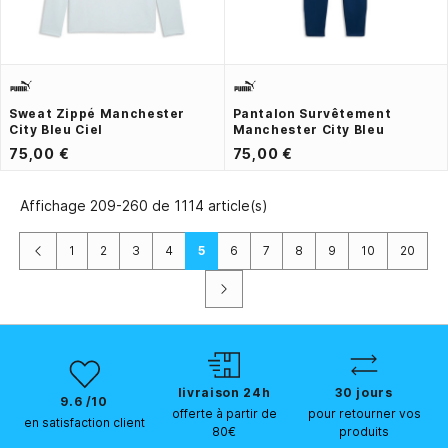
Sweat Zippé Manchester
Pantalon Survêtement
City Bleu Ciel
Manchester City Bleu
75,00 €
75,00 €
Affichage 209-260 de 1114 article(s)
Précédent
1
2
3
4
5
6
7
8
9
10
20
Suivant
livraison 24h
30 jours
9.6 /10
offerte à partir de
pour retourner vos
en satisfaction client
80€
produits