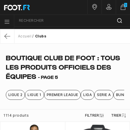
0
Nos magasins
Customer 
RECHERCHER
Menu list icon
Accueil
Clubs
Return
BOUTIQUE CLUB DE FOOT : TOUS
LES PRODUITS OFFICIELS DES
ÉQUIPES
- PAGE 5
LIGUE 2
LIGUE 1
PREMIER LEAGUE
LIGA
SERIE A
BUNDE
1114 produits
FILTRER
TRIER