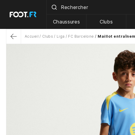
Chaussures
Clubs
Accueil
Clubs
Liga
FC Barcelone
Maillot entraînem
Return