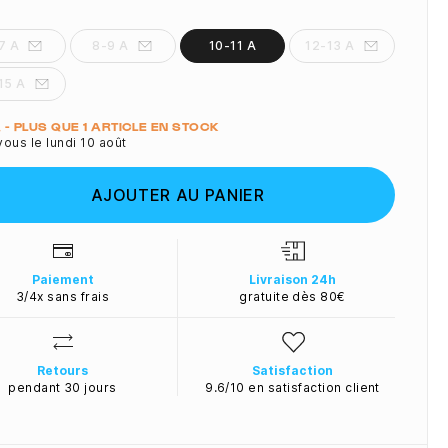
7 A
8-9 A
10-11 A
12-13 A
15 A
ité
 A - PLUS QUE 1 ARTICLE EN STOCK
ous le lundi 10 août
AJOUTER AU PANIER
Paiement
Livraison 24h
3/4x sans frais
gratuite dès 80€
Retours
Satisfaction
pendant 30 jours
9.6/10 en satisfaction client