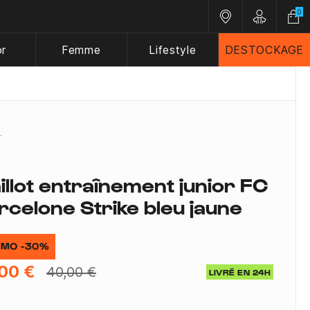
0
Nos magasins
Customer A
or
Femme
Lifestyle
DESTOCKAGE
illot entraînement junior FC
rcelone Strike bleu jaune
MO -30%
00 €
40,00 €
LIVRÉ EN 24H