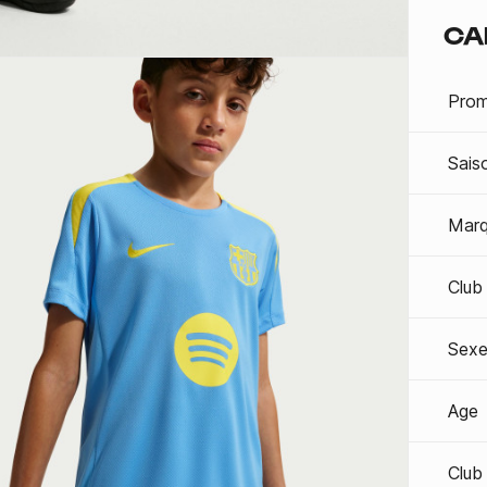
CA
Prom
Sais
Mar
Club
Sexe
Age
Club