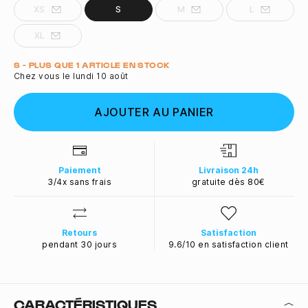
XS
S
M
L
XL
Quantité
S - PLUS QUE 1 ARTICLE EN STOCK
Chez vous le lundi 10 août
AJOUTER AU PANIER
Paiement
Livraison 24h
3/4x sans frais
gratuite dès 80€
Retours
Satisfaction
pendant 30 jours
9.6/10 en satisfaction client
CARACTÉRISTIQUES