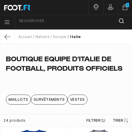
0
Nos magasins
Customer 
RECHERCHER
Menu list icon
Accueil
Nations
Europe
Italie
Return
BOUTIQUE EQUIPE D'ITALIE DE
FOOTBALL, PRODUITS OFFICIELS
MAILLOTS
SURVÊTEMENTS
VESTES
24 produits
FILTRER
TRIER