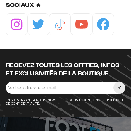
SOCIAUX 🔥
Instagram
Twitter
Tiktok
Youtube
Facebook
RECEVEZ TOUTES LES OFFRES, INFOS
ET EXCLUSIVITÉS DE LA BOUTIQUE
Sousc
EN SOUSCRIVANT À NOTRE NEWSLETTER, VOUS ACCEPTEZ NOTRE POLITIQUE
DE CONFIDENTIALITÉ.