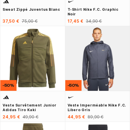
Sweat Zippé Juventus Blanc
T-Shirt Nike F.C. Graphic
Noir
37,50 €
75,00 €
17,45 €
34,90 €
-50%
-50%
Veste Survêtement Junior
Veste Imperméable Nike F.C.
Adidas Tiro Kaki
Libero Gris
24,95 €
49,90 €
44,95 €
89,90 €