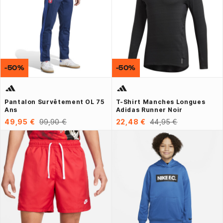
-50%
-50%
Pantalon Survêtement OL 75
T-Shirt Manches Longues
Ans
Adidas Runner Noir
49,95 €
99,90 €
22,48 €
44,95 €