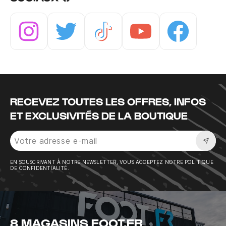
Instagram
Twitter
Tiktok
Youtube
Facebook
RECEVEZ TOUTES LES OFFRES, INFOS
ET EXCLUSIVITÉS DE LA BOUTIQUE
Sousc
EN SOUSCRIVANT À NOTRE NEWSLETTER, VOUS ACCEPTEZ NOTRE POLITIQUE
DE CONFIDENTIALITÉ.
8 MAGASINS FOOT.FR