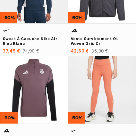
-50%
-50%
Sweat À Capuche Nike Air
Veste Survêtement OL
Bleu Blanc
Woven Gris Or
37,45 €
74,90 €
42,50 €
85,00 €
-30%
-50%