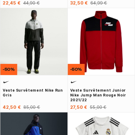
22,45 €
44,90 €
32,50 €
64,99 €
-50%
-50%
Veste Survêtement Nike Run
Veste Survêtement Junior
Gris
Nike Jump Man Rouge Noir
2021/22
42,50 €
85,00 €
27,50 €
55,00 €