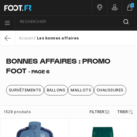
0
Nos magasins
Customer 
RECHERCHER
Menu list icon
Accueil
Les bonnes affaires
Return
BONNES AFFAIRES : PROMO
FOOT
- PAGE 6
SURVÊTEMENTS
BALLONS
MAILLOTS
CHAUSSURES
1528 produits
FILTRER
TRIER