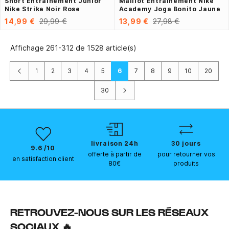
Short Entraînement Junior
Maillot Entraînement Nike
Nike Strike Noir Rose
Academy Joga Bonito Jaune
14,99 €
29,99 €
13,99 €
27,98 €
Affichage 261-312 de 1528 article(s)
Précédent
1
2
3
4
5
6
7
8
9
10
20
Suivant
30
livraison 24h
30 jours
9.6 /10
offerte à partir de
pour retourner vos
en satisfaction client
80€
produits
RETROUVEZ-NOUS SUR LES RÉSEAUX
SOCIAUX 🔥