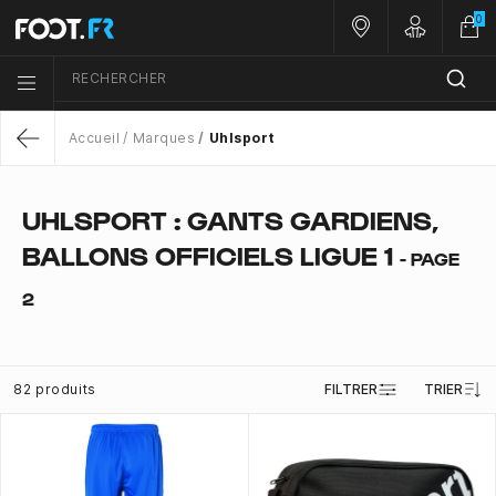
0
Nos magasins
Customer 
RECHERCHER
Menu list icon
Accueil
Marques
Uhlsport
Return
UHLSPORT : GANTS GARDIENS,
BALLONS OFFICIELS LIGUE 1
- PAGE
2
82 produits
FILTRER
TRIER