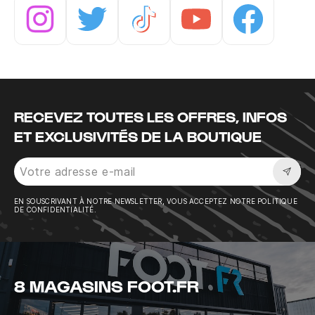
Instagram
Twitter
Tiktok
Youtube
Facebook
RECEVEZ TOUTES LES OFFRES, INFOS
ET EXCLUSIVITÉS DE LA BOUTIQUE
Sousc
EN SOUSCRIVANT À NOTRE NEWSLETTER, VOUS ACCEPTEZ NOTRE POLITIQUE
DE CONFIDENTIALITÉ.
8 MAGASINS FOOT.FR