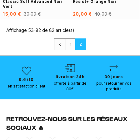
Classic Soft Advanced Noir
Resist+ Orange Noir
Vert
15,00 €
30,00 €
20,00 €
40,00 €
Affichage 53-82 de 82 article(s)
Précédent
1
2
livraison 24h
30 jours
9.6 /10
offerte à partir de
pour retourner vos
en satisfaction client
80€
produits
RETROUVEZ-NOUS SUR LES RÉSEAUX
SOCIAUX 🔥