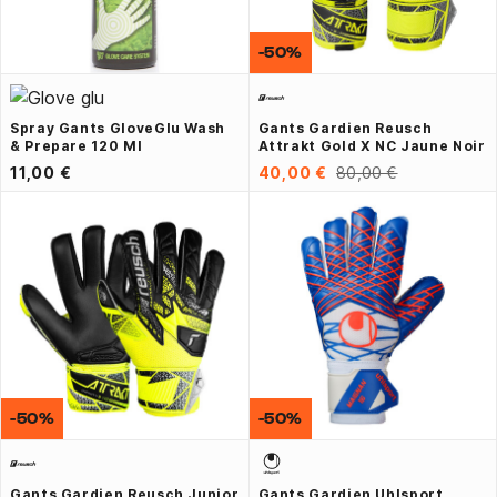
-50%
Spray Gants GloveGlu Wash
Gants Gardien Reusch
& Prepare 120 Ml
Attrakt Gold X NC Jaune Noir
11,00 €
40,00 €
80,00 €
-50%
-50%
Gants Gardien Reusch Junior
Gants Gardien Uhlsport