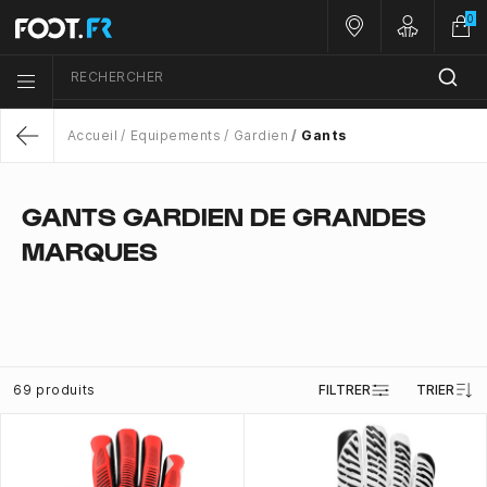
0
Nos magasins
Customer 
RECHERCHER
Menu list icon
Accueil
Equipements
Gardien
Gants
Return
GANTS GARDIEN DE GRANDES
MARQUES
69 produits
FILTRER
TRIER