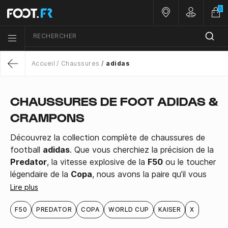
0
Nos magasins
Customer 
RECHERCHER
Menu list icon
Accueil
Chaussures
adidas
Return
CHAUSSURES DE FOOT ADIDAS &
CRAMPONS
Découvrez la collection complète de chaussures de
football
adidas
. Que vous cherchiez la précision de la
Predator
, la vitesse explosive de la
F50
ou le toucher
légendaire de la
Copa
, nous avons la paire qu'il vous
faut. Disponibles pour tous les terrains (Sec, Gras,
Lire plus
Synthétique, Indoor) et pour tous les joueurs (Homme,
Femme, Enfant)
F50
PREDATOR
COPA
WORLD CUP
KAISER
X