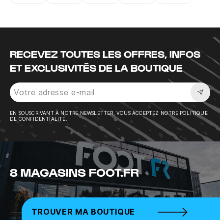
Instagram
Twitter
Tiktok
Youtube
Facebook
RECEVEZ TOUTES LES OFFRES, INFOS
ET EXCLUSIVITÉS DE LA BOUTIQUE
Sousc
EN SOUSCRIVANT À NOTRE NEWSLETTER, VOUS ACCEPTEZ NOTRE POLITIQUE
DE CONFIDENTIALITÉ.
8 MAGASINS FOOT.FR
TROUVER MA BOUTIQUE