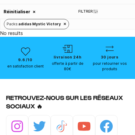
Réinitialiser
FILTRER
✕
Packs
:
adidas Mystic Victory
✕
No results
livraison 24h
30 jours
9.6 /10
offerte à partir de
pour retourner vos
en satisfaction client
80€
produits
RETROUVEZ-NOUS SUR LES RÉSEAUX
SOCIAUX 🔥