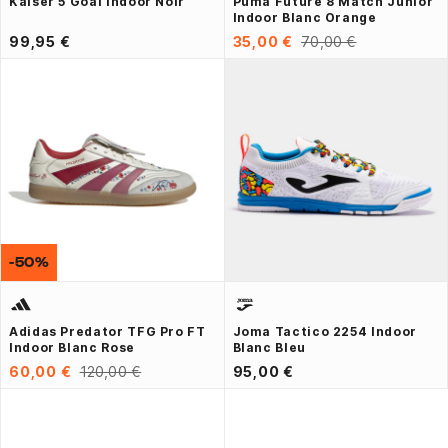
Kaiser 5 Goal Indoor Noir
Puma Future 8 Match Junior
Indoor Blanc Orange
99,95 €
35,00 €
70,00 €
-50%
Adidas Predator TFG Pro FT
Joma Tactico 2254 Indoor
Indoor Blanc Rose
Blanc Bleu
60,00 €
120,00 €
95,00 €