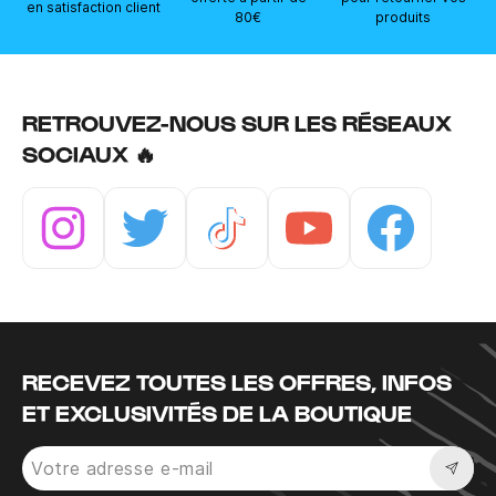
en satisfaction client
80€
produits
RETROUVEZ-NOUS SUR LES RÉSEAUX
SOCIAUX 🔥
Instagram
Twitter
Tiktok
Youtube
Facebook
RECEVEZ TOUTES LES OFFRES, INFOS
ET EXCLUSIVITÉS DE LA BOUTIQUE
Sousc