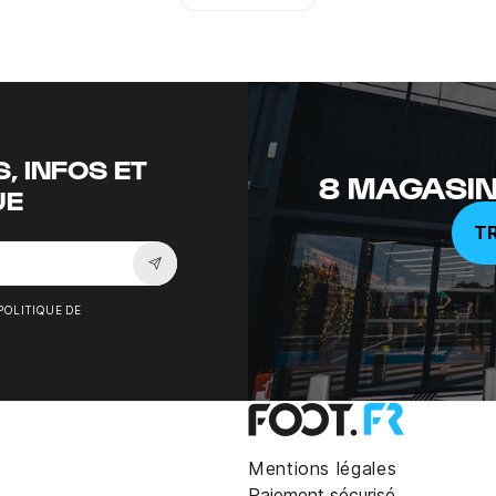
Tiktok
, INFOS ET
8 MAGASIN
UE
T
Souscrire à la newsletter
POLITIQUE DE
Mentions légales
Paiement sécurisé