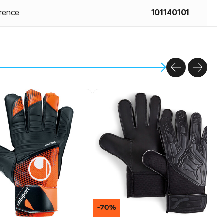
rence
101140101
PREVIOU
NEX
-70%