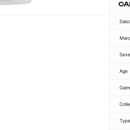
CA
Sais
Mar
Sexe
Age
Gam
Coll
Type