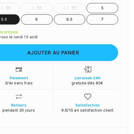
.5
4
4.5
5
5.5
6
6.5
7
ité
 EN STOCK
ous le lundi 10 août
AJOUTER AU PANIER
Paiement
Livraison 24h
3/4x sans frais
gratuite dès 80€
Retours
Satisfaction
pendant 30 jours
9.6/10 en satisfaction client