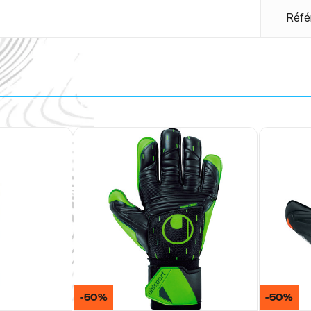
Réfé
-50%
-50%