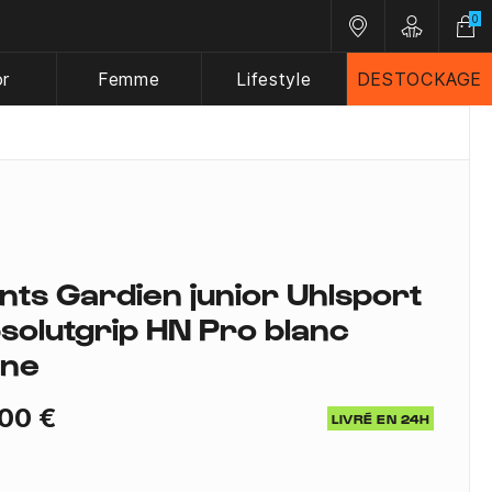
0
Nos magasins
Customer A
or
Femme
Lifestyle
DESTOCKAGE
nts Gardien junior Uhlsport
solutgrip HN Pro blanc
une
00 €
LIVRÉ EN 24H