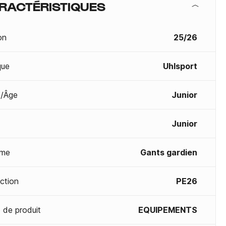
RACTÉRISTIQUES
on
25/26
que
Uhlsport
/Âge
Junior
Junior
me
Gants gardien
ection
PE26
 de produit
EQUIPEMENTS