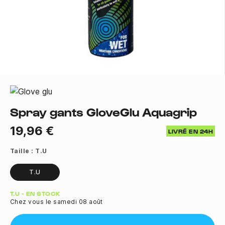
Spray gants GloveGlu Aquagrip
19,96 €
LIVRÉ EN 24H
Taille :
T.U
T.U
Quantité
T.U - EN STOCK
Chez vous le samedi 08 août