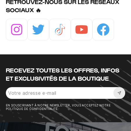
RETROUVEZ-NOUS SUR LES RÉSEAUX
SOCIAUX 🔥
Instagram
Twitter
Tiktok
Youtube
Facebook
RECEVEZ TOUTES LES OFFRES, INFOS
ET EXCLUSIVITÉS DE LA BOUTIQUE
Sousc
EN SOUSCRIVANT À NOTRE NEWSLETTER, VOUS ACCEPTEZ NOTRE
POLITIQUE DE CONFIDENTIALITÉ.