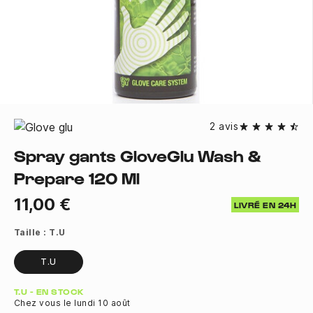
2 avis
Spray gants GloveGlu Wash &
Prepare 120 Ml
11,00 €
LIVRÉ EN 24H
Taille :
T.U
T.U
Quantité
T.U - EN STOCK
Chez vous le lundi 10 août