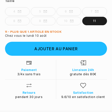
Taille
4
5
6
7
8
9
10
11
Quantité
11 - PLUS QUE 1 ARTICLE EN STOCK
Chez vous le lundi 10 août
AJOUTER AU PANIER
Paiement
Livraison 24h
3/4x sans frais
gratuite dès 80€
Retours
Satisfaction
pendant 30 jours
9.6/10 en satisfaction client