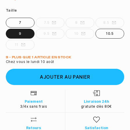
Taille
7
7.5
8
8.5
9
9.5
10
10.5
11
Quantité
9 - PLUS QUE 1 ARTICLE EN STOCK
Chez vous le lundi 10 août
AJOUTER AU PANIER
Paiement
Livraison 24h
3/4x sans frais
gratuite dès 80€
Retours
Satisfaction