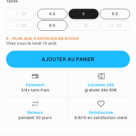
Taille
4
4.5
5
5.5
6
6.5
7
7.5
Quantité
5 - PLUS QUE 3 ARTICLES EN STOCK
Chez vous le lundi 10 août
AJOUTER AU PANIER
Paiement
Livraison 24h
3/4x sans frais
gratuite dès 80€
Retours
Satisfaction
pendant 30 jours
9.6/10 en satisfaction client