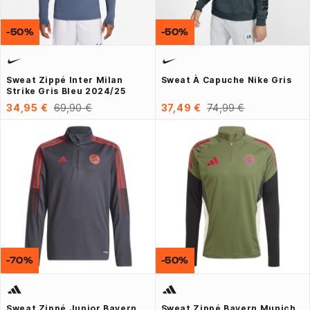
-50%
-50%
Sweat Zippé Inter Milan
Sweat À Capuche Nike Gris
Strike Gris Bleu 2024/25
34,95 €
69,90 €
37,49 €
74,99 €
-70%
-50%
Sweat Zippé Junior Bayern
Sweat Zippé Bayern Munich