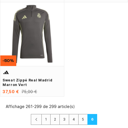
-50%
Sweat Zippé Real Madrid
Marron Vert
37,50 €
75,00 €
Affichage 261-299 de 299 article(s)
Précédent
1
2
3
4
5
6