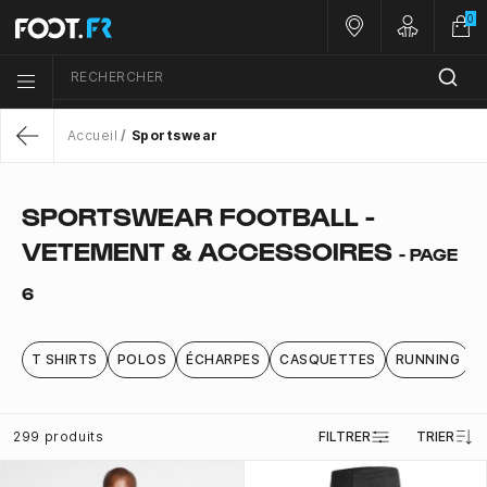
0
Nos magasins
Customer 
RECHERCHER
Menu list icon
Accueil
Sportswear
Return
SPORTSWEAR FOOTBALL -
VETEMENT & ACCESSOIRES
- PAGE
6
T SHIRTS
POLOS
ÉCHARPES
CASQUETTES
RUNNING
299 produits
FILTRER
TRIER