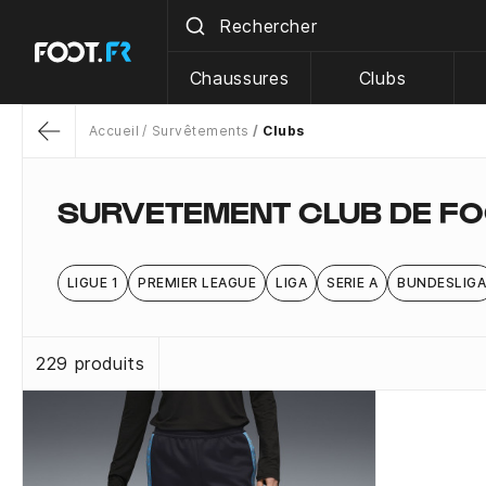
Chaussures
Clubs
Accueil
Survêtements
Clubs
Return
SURVETEMENT CLUB DE FO
LIGUE 1
PREMIER LEAGUE
LIGA
SERIE A
BUNDESLIG
229 produits