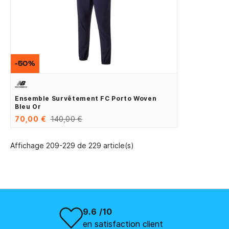
-50%
Ensemble Survêtement FC Porto Woven
Bleu Or
70,00 €
140,00 €
Affichage 209-229 de 229 article(s)
9.6 /10
en satisfaction client