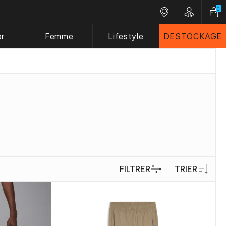
0
Nos magasins
Customer 
or
Femme
Lifestyle
DESTOCKAGE
FILTRER
TRIER