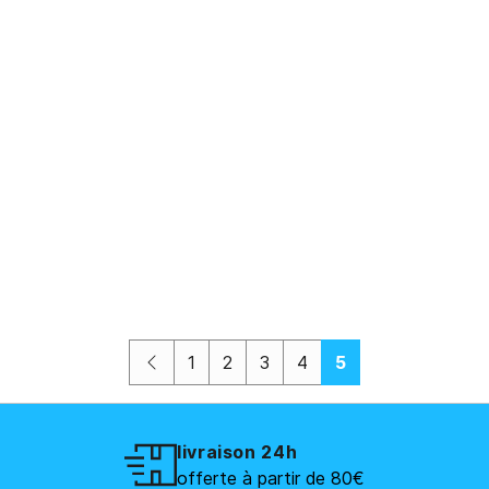
Précédent
1
2
3
4
5
livraison 24h
offerte à partir de 80€