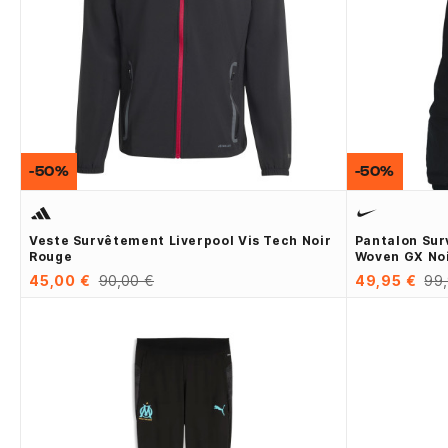
-50%
-50%
Veste Survêtement Liverpool Vis Tech Noir
Pantalon Sur
Rouge
Woven GX Noi
45,00 €
90,00 €
49,95 €
99