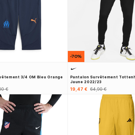
-70%
vêtement 3/4 OM Bleu Orange
Pantalon Survêtement Totten
Jaune 2022/23
00 €
19,47 €
64,90 €