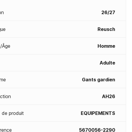
on
26/27
que
Reusch
/Âge
Homme
Adulte
me
Gants gardien
ection
AH26
 de produit
EQUIPEMENTS
rence
5670056-2290