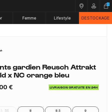
0
Nos magasins
Customer A
or
Femme
Lifestyle
DESTOCKAGE
nts gardien Reusch Attrakt
ld x NC orange bleu
00 €
LIVRAISON GRATUITE EN 24H
.5
8
8.5
9