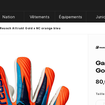
Nation
Vêtements
Équipements
Juni
Reusch Attrakt Gold x NC orange bleu
Ga
Go
80,
Taille
7