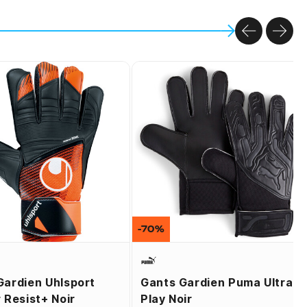
PREVIOU
NEX
-70%
Gardien Uhlsport
Gants Gardien Puma Ultra
 Resist+ Noir
Play Noir