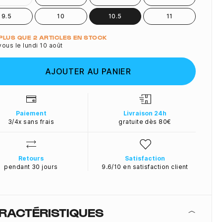
9.5
10
10.5
11
ité
- PLUS QUE 2 ARTICLES EN STOCK
ous le lundi 10 août
AJOUTER AU PANIER
Paiement
Livraison 24h
3/4x sans frais
gratuite dès 80€
Retours
Satisfaction
pendant 30 jours
9.6/10 en satisfaction client
RACTÉRISTIQUES