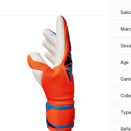
Sais
Mar
Sexe
Age
Gam
Coll
Type
Réfé